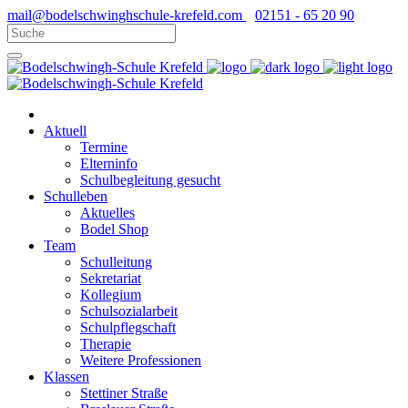
mail@bodelschwinghschule-krefeld.com
02151 - 65 20 90
Aktuell
Termine
Elterninfo
Schulbegleitung gesucht
Schulleben
Aktuelles
Bodel Shop
Team
Schulleitung
Sekretariat
Kollegium
Schulsozialarbeit
Schulpflegschaft
Therapie
Weitere Professionen
Klassen
Stettiner Straße