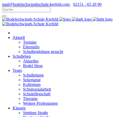
mail@bodelschwinghschule-krefeld.com
02151 - 65 20 90
Aktuell
Termine
Elterninfo
Schulbegleitung gesucht
Schulleben
Aktuelles
Bodel Shop
Team
Schulleitung
Sekretariat
Kollegium
Schulsozialarbeit
Schulpflegschaft
Therapie
Weitere Professionen
Klassen
Stettiner Straße