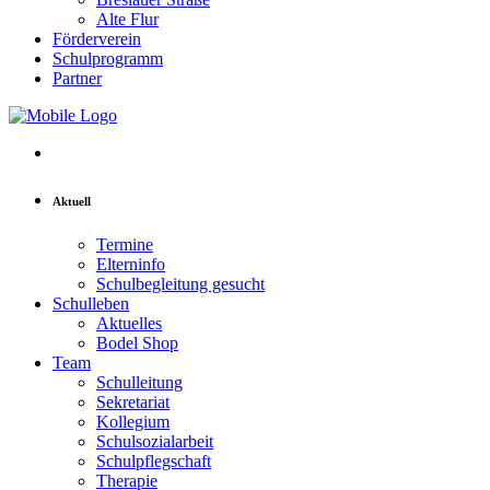
Alte Flur
Förderverein
Schulprogramm
Partner
Aktuell
Termine
Elterninfo
Schulbegleitung gesucht
Schulleben
Aktuelles
Bodel Shop
Team
Schulleitung
Sekretariat
Kollegium
Schulsozialarbeit
Schulpflegschaft
Therapie