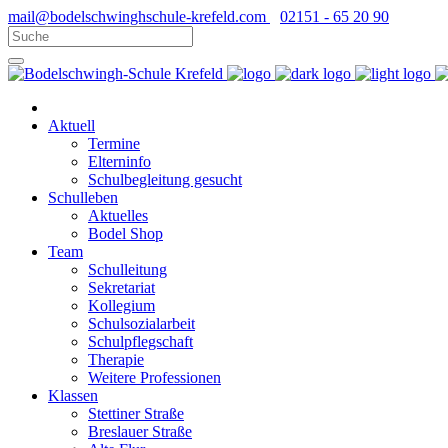
mail@bodelschwinghschule-krefeld.com
02151 - 65 20 90
Aktuell
Termine
Elterninfo
Schulbegleitung gesucht
Schulleben
Aktuelles
Bodel Shop
Team
Schulleitung
Sekretariat
Kollegium
Schulsozialarbeit
Schulpflegschaft
Therapie
Weitere Professionen
Klassen
Stettiner Straße
Breslauer Straße